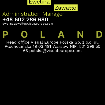
Ewelina
Zawałło
Administration Manager
+48 602 286 680
ewelina.zawallo@visualeurope.com
P
O
L
A
N
D
Head office Visual Europe Polska Sp. z o.o. ul.
Płochocińska 19 03-191 Warsaw NIP: 521 396 50
66
polska@visualeurope.com