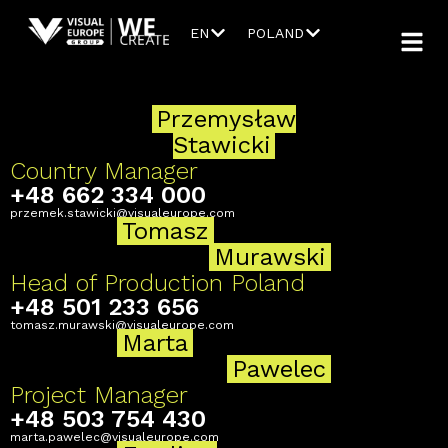
EN
POLAND
Przemysław
Stawicki
Country Manager
+48 662 334 000
przemek.stawicki@visualeurope.com
Tomasz
Murawski
Head of Production Poland
+48 501 233 656
tomasz.murawski@visualeurope.com
Marta
Pawelec
Project Manager
+48 503 754 430
marta.pawelec@visualeurope.com